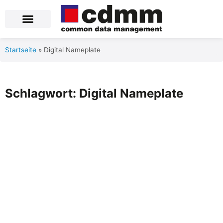
Blog Posts
Product Data Services
Über uns
Startseite
»
Digital Nameplate
Schlagwort: Digital Nameplate