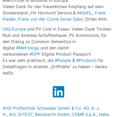
elektrifizierte Mobilität in Europa.
Vielen Dank für den freundlichen Empfang auf dem
Sonderstand „HV Hochvolt Service &
#ADAS
„,
Frank
Fiedler
,
Frank von der Crone
Soran Sabir
, Orhan Altin.
LKQ Europe
und PV Live! in Essen. Vielen Dank Torsten
Kluh und Andreas Schuffenhauer, PV Automotive, für
den Dialog zu Common Semantics in
digital
#Metrology
und den damit
verbundenen
#DPP
Digital Product Passport.
Es war sehr praktisch, die
#People
&
#Products
für
Detailfragen in direkter „Griffnähe“ zu haben – danke
dafür.
AHS-Prüftechnik Schneider GmbH & Co. KG, A. u.
H.
,
AVL DiTEST
,
Beissbarth GmbH
,
CEMB S.p.A.
,
Hella