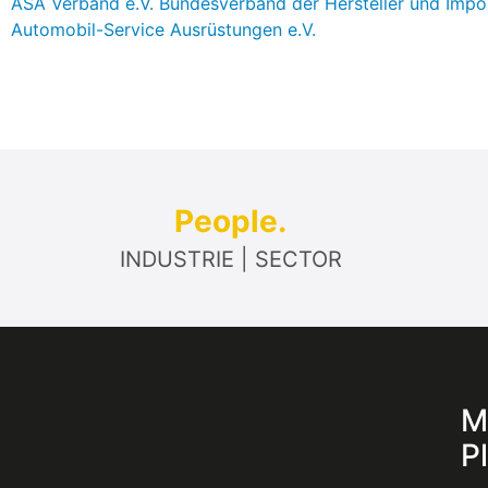
ASA Verband e.V. Bundesverband der Hersteller und Impo
Automobil-Service Ausrüstungen e.V.
People.
INDUSTRIE | SECTOR
M
P