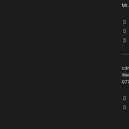
Mr
cd
Wei
077